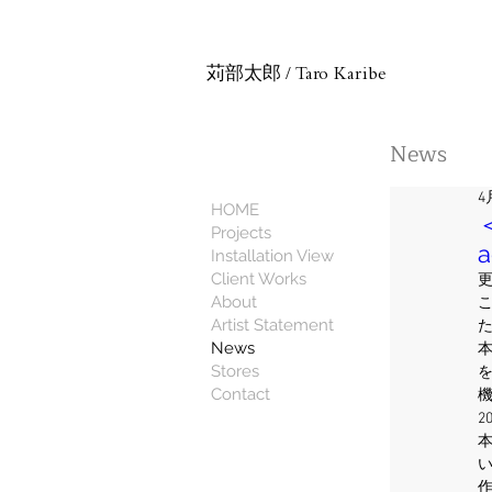
苅部太郎
/
Taro Karibe
News
4
HOME
Projects
a
Installation View
Client Works
About
Artist Statement
News
Stores
Contact
2