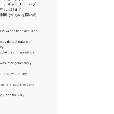
ター、ギャラリー、パブ
謝申し上げます。
る制度そのものを問い続
n 
#194
 has been acquired 
e evidential nature of 
ty.
voke their misreadings, 
 was later generously 
d shared with many 
gallery, publisher, and 
gy, and the very 