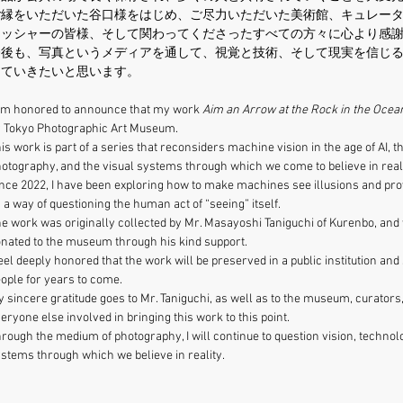
ご縁をいただいた谷口様をはじめ、ご尽力いただいた美術館、キュレー
リッシャーの皆様、そして関わってくださったすべての方々に心より感
今後も、写真というメディアを通して、視覚と技術、そして現実を信じ
けていきたいと思います。
am honored to announce that my work 
Aim an Arrow at the Rock in the Ocea
 Tokyo Photographic Art Museum.
is work is part of a series that reconsiders machine vision in the age of AI, th
otography, and the visual systems through which we come to believe in reali
nce 2022, I have been exploring how to make machines see illusions and pro
 a way of questioning the human act of “seeing” itself.
e work was originally collected by Mr. Masayoshi Taniguchi of Kurenbo, and
nated to the museum through his kind support.
feel deeply honored that the work will be preserved in a public institution an
ople for years to come.
 sincere gratitude goes to Mr. Taniguchi, as well as to the museum, curators, 
eryone else involved in bringing this work to this point.
rough the medium of photography, I will continue to question vision, technolo
stems through which we believe in reality.