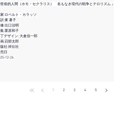
『世俗的人間（ホモ・セクラリス）　名もなき現代の戦争とテロリズム 
作家:ロベルト・カラッソ
訳:東 暑子
修:出口治明
集:栗原和子
丁デザイン: 大倉信一郎
画:苅部太郎
版社:祥伝社
発売日
025-12-26
1
2
3
4
5