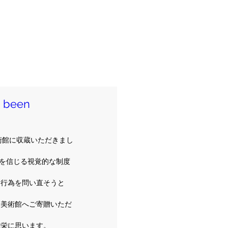
been
術館に収蔵いただきまし
実を信じる視覚的な制度
う行為を問い直そうと
り美術館へご寄贈いただ
光栄に思います。