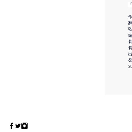
翻
監
編
装
装
出
2