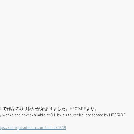
IL で作品の取り扱いが始まりました。HECTAREより。
 works are now available at OIL by bijutsutecho, presented by HECTARE.
tps://oil.bijutsutecho.com/artist/5338