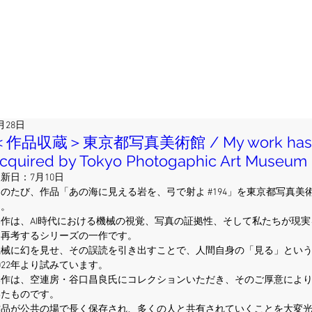
月28日
＜作品収蔵＞東京都写真美術館 / My work has 
cquired by Tokyo Photogaphic Art Museum
更新日：
7月10日
このたび、作品「あの海に見える岩を、弓で射よ 
#194
」を東京都写真美
た。
本作は、AI時代における機械の視覚、写真の証拠性、そして私たちが現
を再考するシリーズの一作です。
機械に幻を見せ、その誤読を引き出すことで、人間自身の「見る」とい
022年より試みています。
本作は、空連房・谷口昌良氏にコレクションいただき、そのご厚意によ
いたものです。
作品が公共の場で長く保存され、多くの人と共有されていくことを大変