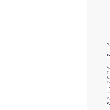
“
C
Au
Tr
Su
Ed
Co
Co
Pu
Pu