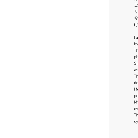
I 
by
Th
ph
Si
as
Th
do
I 
pe
My
ev
Th
sy