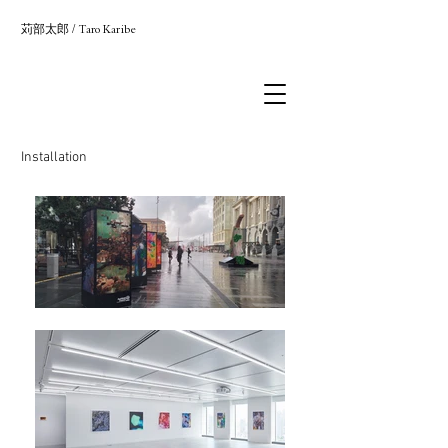
苅部太郎
/
Taro Karibe
Installation