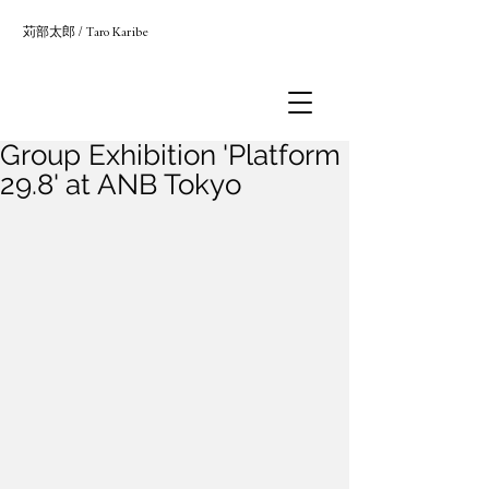
苅部太郎
/
Taro Karibe
Group Exhibition 'Platform
29.8' at ANB Tokyo