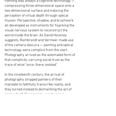
Painting was always a cognitive technology —
compressing three-dimensional space onto a
two-dimensional surface and inducing the
perception of virtual depth through optical
illusion. Perspective, shadow, and brushwork
all developed as instruments for hijacking the
visual nervous system to reconstruct the
world inside the brain. As David Hockney
suggests, Rembrandt and Vermeer made use
of the camera obscura — painting and optical
technology were complicit from the start.
Photography arrived as the automated form of
that complicity, carrying social trust as the
trace of what "once, there, existed."
In the nineteenth century, the arrival of
photography stripped painters of their
mandate to faithfully transcribe reality, and
they turned instead to dismantling the act of
seeing itself. Divisionism was at once a
technique of depiction and an attempt to hack
the algorithms of the visual nervous system.
In the twenty-first century, generative AI has
undermined photography's equivalent