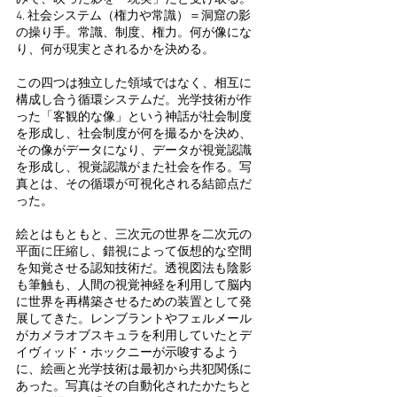
4. 社会システム（権力や常識）＝
洞窟の影
の操り手。
常識、制度、権力。何が像にな
り、何が現実とされるかを決める。
この四つは独立した領域ではなく、相互に
構成し合う循環システムだ。光学技術が作
った「客観的な像」という神話が社会制度
を形成し、社会制度が何を撮るかを決め、
その像がデータになり、データが視覚認識
を形成し、視覚認識がまた社会を作る。写
真とは、その循環が可視化される結節点だ
った。
絵とはもともと、三次元の世界を二次元の
平面に圧縮し、錯視によって仮想的な空間
を知覚させる認知技術だ。透視図法も陰影
も筆触も、人間の視覚神経を利用して脳内
に世界を再構築させるための装置として発
展してきた。レンブラントやフェルメール
がカメラオブスキュラを利用していたとデ
イヴィッド・ホックニーが示唆するよう
に、絵画と光学技術は最初から共犯関係に
あった。写真はその自動化されたかたちと