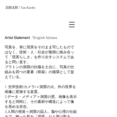
苅部太郎
/
Taro Karibe
Artist Statement
*English follows
写真を、単に現実をそのまま写したもので
はなく、技術・人・社会が複雑に絡み合っ
て「現実らしさ」を作り出すシステムであ
ると問い直す。
プラトンの洞窟の比喩を土台に、写真の仕
組みを四つの要素（暗箱）の循環として捉
えている。
1. 光学技術(カメラ)＝洞窟の火。外の世界を
画像に変換する装置。
2.データ・メディア＝洞窟の壁。画像を表示
すると同時に、その素材や構造によって像
を歪める存在。
3.人間の視覚＝洞窟の囚人。脳や心理の仕組
みで、映った影を「現実」だと受け取る。