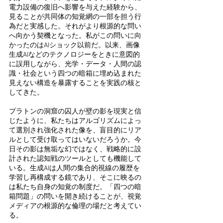
電力設備の復旧へ影響を与えた経験から、
見ることが共同体の知覚網の一部を担う行
為だと実感した。それがより根源的な問い
へ向かう契機となった。私がこの問いに向
かったのはAIショック以前だ。以来、画像
生成AIなどのテクノロジーをときに意図的
に誤用しながら、光学・データ・人間の認
識・社会という四つの暗箱に埋め込まれた
見えない構造を暴露することを実践の核と
してきた。
プラトンの洞窟の囚人が壁の影を現実と信
じたように、私たちはアルゴリズムによっ
て選別され強化された像を、盲目的にリア
ルとして受け取ってはいないだろうか。今
日その影は無垢な幻ではなく、戦略的に設
計された認知戦のツールとしても機能して
いる。生成AIは人間の集合的視線の履歴を
学習し再構成する鏡であり、そこに映るの
は私たち自身の知覚の制度だ。「四つの暗
箱問題」の問いを開き続けることが、視覚
メディアの根源的な倫理の場だと考えてい
る。