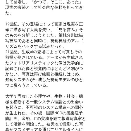
して登場し、「かつて、そこに、あった」
現実の痕跡として社会的な信頼を担ってき
た。
19世紀、その登場によって画家は現実を正
確に描き写す大義を失い、「見る営み」そ
のものを分解しようとした。筆触分割は描
写技法であると同時に、視覚神経のアルゴ
リズムをハックする試みだった。
21世紀、生成AIの登場によって写真もその
前提が崩されている。データから生成され
たフォトリアリスティックな像は光学的に
記録された像と視覚的にほとんど区別がつ
かない。写真は再び絵画と接続しはじめ、
知覚システムが生成した視覚モデルのひと
つに戻ろうとしている。
大学で専攻した心理学や、生物・社会・機
械を横断する一般システム理論との出会い
を起点に、不可視のシステム構造への関心
が生まれた。その後、国際NGOの感染症予
防計画、金融、ITの実務を経て報道写真家と
して活動を開始した。被災地で撮影した写
真がマスメディアを通じてリアルタイムに