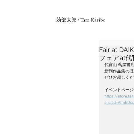
苅部太郎
/
Taro Karibe
Fair at D
フェアat代官
代官山 蔦屋書店
新刊作品集のほ
ぜひお越しくだ
イベントページ
https://store.t
srsltid=AfmBO