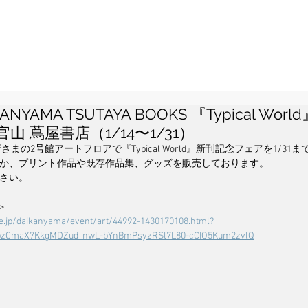
AIKANYAMA TSUTAYA BOOKS 『Typical Wo
山 蔦屋書店（1/14〜1/31）
さまの2号館アートフロアで『Typical World』新刊記念フェアを1/31
か、プリント作品や既存作品集、グッズを販売しております。
さい。
>
site.jp/daikanyama/event/art/44992-1430170108.html?
opzCmaX7KkgMDZud_nwL-bYnBmPsyzRSl7L80-cCIO5Kum2zvlQ